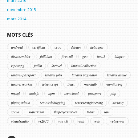
mars 2016
novembre 2015
mars 2014
MOTS CLÉS
android
certificat
cron
debian
debugger
disassembler
fail2ban
firewall
gist
how2
idapro
ispconfig
jailkit
laravel
laravel-collection
laravel-passport
laravel jobs
laravel paginator
laravel queue
laravel worker
letsencrypt
linux
mariadb
monitoring
mysql
nodejs
npm
owncloud
passport
php
phpmyadmin
remotedebugging
reverseengineering
security
spout
supervisor
theperfectserver
traits
ufw
visualstudio
vs2015
vue-cli
vuejs
web
webserver