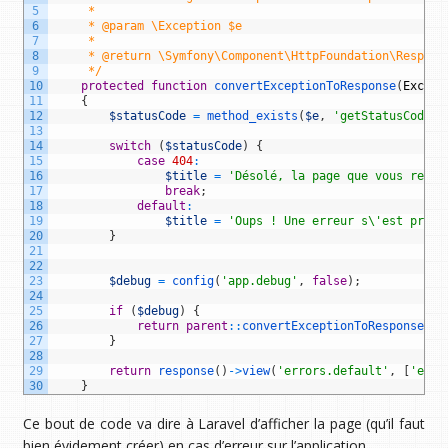
5
     *
6
     * @param \Exception $e
7
     *
8
     * @return \Symfony\Component\HttpFoundation\Respons
9
     */
10
protected
function
convertExceptionToResponse
(
Except
11
{
12
$statusCode
=
method_exists
(
$e
,
'getStatusCode'
)
13
14
switch
(
$statusCode
)
{
15
case
404
:
16
$title
=
'Désolé, la page que vous reche
17
break
;
18
default
:
19
$title
=
'Oups ! Une erreur s\'est produ
20
}
21
22
23
$debug
=
config
(
'app.debug'
,
false
)
;
24
25
if
(
$debug
)
{
26
return
parent
::
convertExceptionToResponse
(
$e
27
}
28
29
return
response
(
)
->
view
(
'errors.default'
,
[
'exce
30
}
Ce bout de code va dire à Laravel d’afficher la page (qu’il faut
bien évidement créer) en cas d’erreur sur l’application.