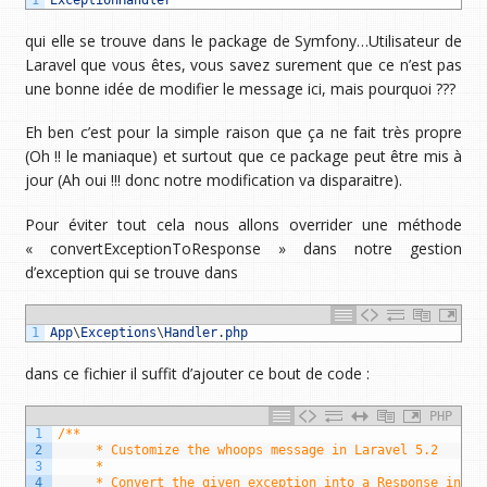
qui elle se trouve dans le package de Symfony…Utilisateur de
Laravel que vous êtes, vous savez surement que ce n’est pas
une bonne idée de modifier le message ici, mais pourquoi ???
Eh ben c’est pour la simple raison que ça ne fait très propre
(Oh !! le maniaque) et surtout que ce package peut être mis à
jour (Ah oui !!! donc notre modification va disparaitre).
Pour éviter tout cela nous allons overrider une méthode
« convertExceptionToResponse » dans notre gestion
d’exception qui se trouve dans
1
App
\
Exceptions
\
Handler
.
php
dans ce fichier il suffit d’ajouter ce bout de code :
PHP
1
/**
2
     * Customize the whoops message in Laravel 5.2
3
     *
4
     * Convert the given exception into a Response insta