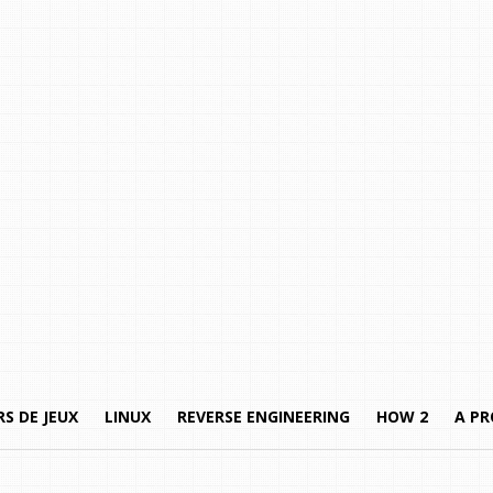
S DE JEUX
LINUX
REVERSE ENGINEERING
HOW 2
A P