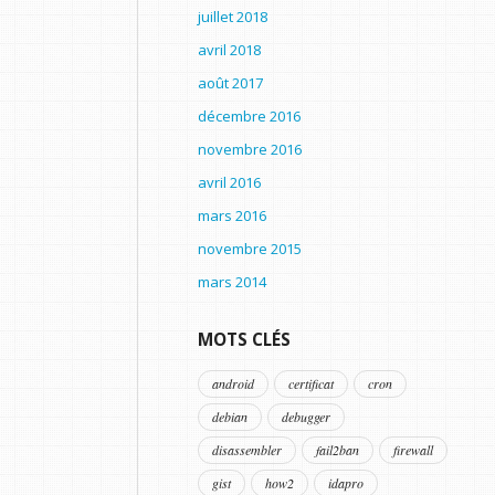
juillet 2018
avril 2018
août 2017
décembre 2016
novembre 2016
avril 2016
mars 2016
novembre 2015
mars 2014
MOTS CLÉS
android
certificat
cron
debian
debugger
disassembler
fail2ban
firewall
gist
how2
idapro