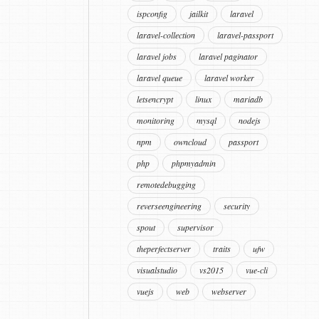
ispconfig
jailkit
laravel
laravel-collection
laravel-passport
laravel jobs
laravel paginator
laravel queue
laravel worker
letsencrypt
linux
mariadb
monitoring
mysql
nodejs
npm
owncloud
passport
php
phpmyadmin
remotedebugging
reverseengineering
security
spout
supervisor
theperfectserver
traits
ufw
visualstudio
vs2015
vue-cli
vuejs
web
webserver