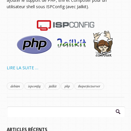
ajouter le support de PHP, Env et Composer pour un
utilisateur shell sous ISPConfig (avec Jailkit).
LIRE LA SUITE …
debian
ispconfig
jailkit
php
theperfectserver
Rechercher :
ARTICLES RÉCENTS