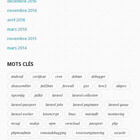
décembre 2016
novembre 2016
avril 2016
mars 2016
novembre 2015
mars 2014
MOTS CLÉS
android
certificat
cron
debian
debugger
disassembler
fail2ban
firewall
gist
how2
idapro
ispconfig
jailkit
laravel
laravel-collection
laravel-passport
laravel jobs
laravel paginator
laravel queue
laravel worker
letsencrypt
linux
mariadb
monitoring
mysql
nodejs
npm
owncloud
passport
php
phpmyadmin
remotedebugging
reverseengineering
security