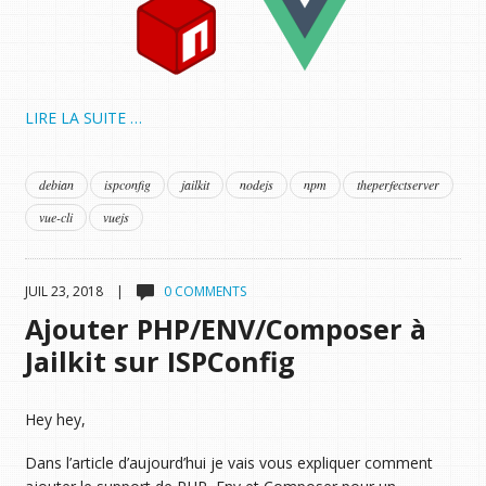
LIRE LA SUITE …
debian
ispconfig
jailkit
nodejs
npm
theperfectserver
vue-cli
vuejs
JUIL 23, 2018 |
0 COMMENTS
Ajouter PHP/ENV/Composer à
Jailkit sur ISPConfig
Hey hey,
Dans l’article d’aujourd’hui je vais vous expliquer comment