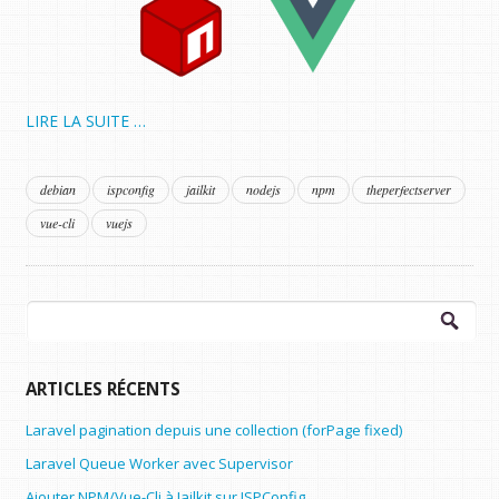
LIRE LA SUITE …
debian
ispconfig
jailkit
nodejs
npm
theperfectserver
vue-cli
vuejs
Rechercher :
ARTICLES RÉCENTS
Laravel pagination depuis une collection (forPage fixed)
Laravel Queue Worker avec Supervisor
Ajouter NPM/Vue-Cli à Jailkit sur ISPConfig