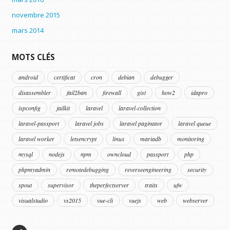
novembre 2015
mars 2014
MOTS CLÉS
android
certificat
cron
debian
debugger
disassembler
fail2ban
firewall
gist
how2
idapro
ispconfig
jailkit
laravel
laravel-collection
laravel-passport
laravel jobs
laravel paginator
laravel queue
laravel worker
letsencrypt
linux
mariadb
monitoring
mysql
nodejs
npm
owncloud
passport
php
phpmyadmin
remotedebugging
reverseengineering
security
spout
supervisor
theperfectserver
traits
ufw
visualstudio
vs2015
vue-cli
vuejs
web
webserver