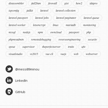
disassembler
fail2ban
firewall
gist
how2
idapro
ispconfig
jailkit
laravel
laravel-collection
laravel-passport
laravel jobs
laravel paginator
laravel queue
laravel worker
letsencrypt
linux
mariadb
monitoring
mysql
nodejs
npm
owncloud
passport
php
phpmyadmin
remotedebugging
reverseengineering
security
spout
supervisor
theperfectserver
traits
ufw
visualstudio
vs2015
vue-cli
vuejs
web
webserver
@messi89minou
LinkedIn
GitHub