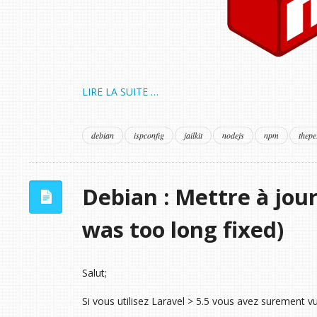
LIRE LA SUITE …
debian
ispconfig
jailkit
nodejs
npm
thepe
Debian : Mettre à jou
was too long fixed)
Salut;
Si vous utilisez Laravel > 5.5 vous avez surement vu