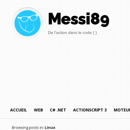
Messi89
De l'action dans le code { }
ACCUEIL
WEB
C# .NET
ACTIONSCRIPT 3
MOTEUR
Browsing posts in:
Linux