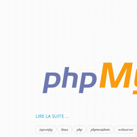
LIRE LA SUITE …
ispconfig
linux
php
phpmyadmin
webserver