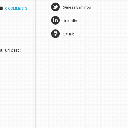
@messi89minou
0 COMMENTS
LinkedIn
GitHub
’url c’est :