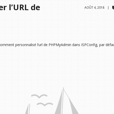
er l’URL de
AOÛT 4, 2018 |
comment personnalisé l’url de PHPMyAdmin dans ISPConfig, par défaut l