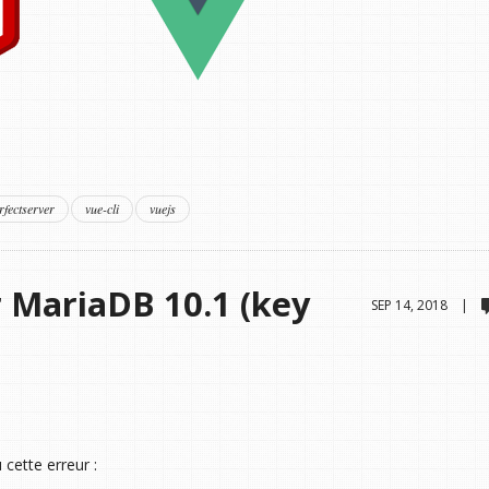
rfectserver
vue-cli
vuejs
r MariaDB 10.1 (key
SEP 14, 2018 |
 cette erreur :