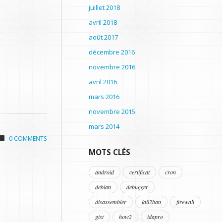
juillet 2018
avril 2018
août 2017
décembre 2016
novembre 2016
avril 2016
mars 2016
novembre 2015
mars 2014
0 COMMENTS
MOTS CLÉS
android
certificat
cron
debian
debugger
disassembler
fail2ban
firewall
gist
how2
idapro