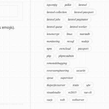
ispconfig
jailkit
laravel
laravel-collection
laravel-passport
laravel jobs
laravel paginator
laravel queue
laravel worker
s emojis).
letsencrypt
linux
mariadb
monitoring
mysql
nodejs
npm
owncloud
passport
php
phpmyadmin
remotedebugging
reverseengineering
security
spout
supervisor
theperfectserver
traits
ufw
visualstudio
vs2015
vue-cli
vuejs
web
webserver