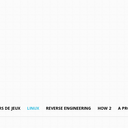
S DE JEUX
LINUX
REVERSE ENGINEERING
HOW 2
A P